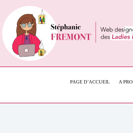
Passer
au
contenu
PAGE D’ACCUEIL
A PR