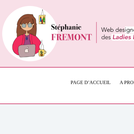
Passer
au
contenu
PAGE D’ACCUEIL
A PR