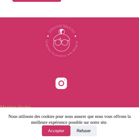
22,00 €
a
plusieurs
variations.
Les
options
peuvent
être
choisies
sur
la
page
du
produit
Mention légales
Politiques de confidentialité
Nous utilisons des cookies pour nous assurer que nous vous offrons la
CGV
meilleure expérience possible sur notre site.
Accepter
Refuser