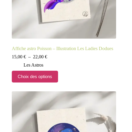
Affiche astro Poisson – Illustration Les Ladies Dodues
Plage
15,00
€
–
22,00
€
de
Les Astros
prix :
15,00 €
Ce
Choix des options
à
produit
22,00 €
a
plusieurs
variations.
Les
options
peuvent
être
choisies
sur
la