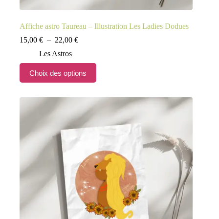
Affiche astro Taureau – Illustration Les Ladies Dodues
Plage
15,00
€
–
22,00
€
de
Les Astros
prix :
15,00 €
Ce
Choix des options
à
produit
22,00 €
a
plusieurs
variations.
Les
options
peuvent
être
choisies
sur
la
page
du
produit