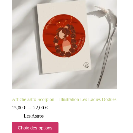
peuvent
être
choisies
sur
la
page
du
produit
Affiche astro Scorpion – Illustration Les Ladies Dodues
Plage
15,00
€
–
22,00
€
de
Les Astros
prix :
15,00 €
Ce
Choix des options
à
produit