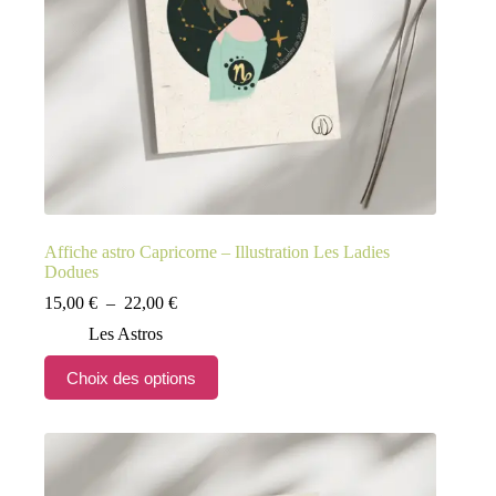
du
produit
Affiche astro Capricorne – Illustration Les Ladies
Dodues
Plage
15,00
€
–
22,00
€
de
Les Astros
prix :
15,00 €
Ce
Choix des options
à
produit
22,00 €
a
plusieurs
variations.
Les
options