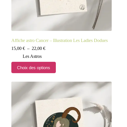
Affiche astro Cancer – Illustration Les Ladies Dodues
Plage
15,00
€
–
22,00
€
de
Les Astros
prix :
15,00 €
Ce
Choix des options
à
produit
22,00 €
a
plusieurs
variations.
Les
options
peuvent
être
choisies
sur
la
page