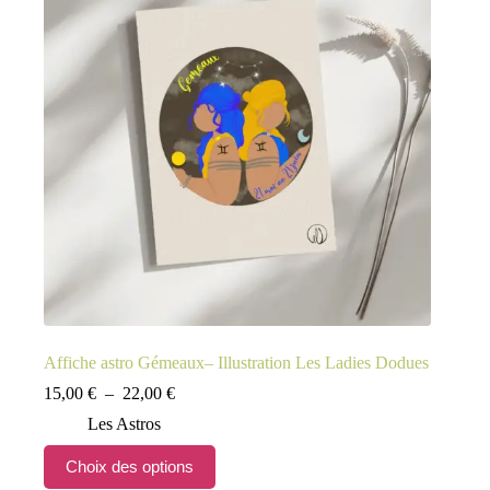
peuvent
être
choisies
sur
la
page
du
produit
Affiche astro Gémeaux– Illustration Les Ladies Dodues
Plage
15,00
€
–
22,00
€
de
Les Astros
prix :
15,00 €
Ce
Choix des options
à
produit