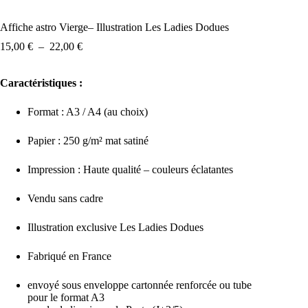
Affiche astro Vierge– Illustration Les Ladies Dodues
Plage
15,00
€
–
22,00
€
de
prix :
Caractéristiques :
15,00 €
à
22,00 €
Format : A3 / A4 (au choix)
Papier : 250 g/m² mat satiné
Impression : Haute qualité – couleurs éclatantes
Vendu sans cadre
Illustration exclusive Les Ladies Dodues
Fabriqué en France
envoyé sous enveloppe cartonnée renforcée ou tube
pour le format A3