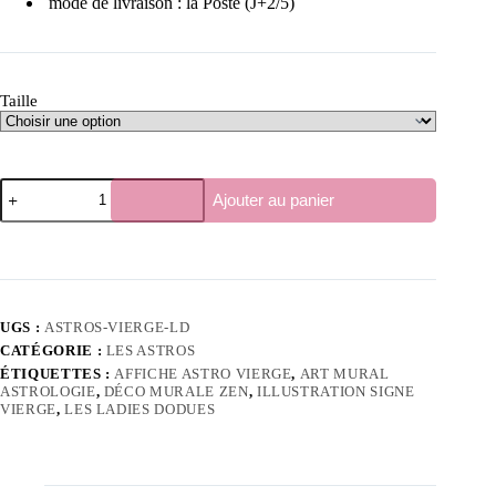
mode de livraison : la Poste (J+2/5)
Taille
quantité
Ajouter au panier
de
Affiche
astro
Vierge–
Illustration
Les
Ladies
UGS :
ASTROS-VIERGE-LD
Dodues
CATÉGORIE :
LES ASTROS
ÉTIQUETTES :
AFFICHE ASTRO VIERGE
,
ART MURAL
ASTROLOGIE
,
DÉCO MURALE ZEN
,
ILLUSTRATION SIGNE
VIERGE
,
LES LADIES DODUES