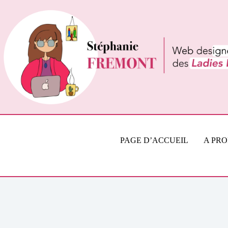
Passer
au
contenu
PAGE D’ACCUEIL
A PR