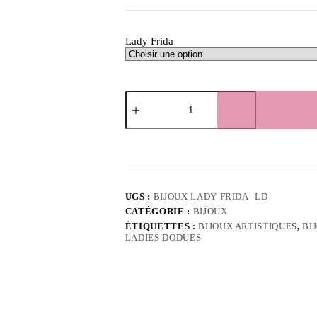
Lady Frida
quantité
de
Boucles
d’oreilles
Lady
Frida
–
Illustration
Les
UGS :
BIJOUX LADY FRIDA- LD
Ladies
CATÉGORIE :
BIJOUX
Dodues
ÉTIQUETTES :
BIJOUX ARTISTIQUES
,
BI
LADIES DODUES